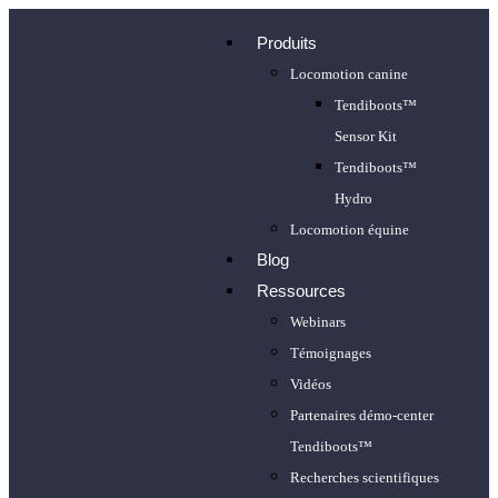
Produits
Locomotion canine
Tendiboots™
Sensor Kit
Tendiboots™
Hydro
Locomotion équine
Blog
Ressources
Webinars
Témoignages
Vidéos
Partenaires démo-center
Tendiboots™
Recherches scientifiques